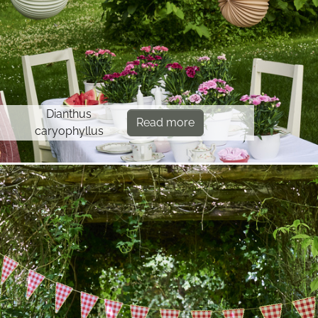
Dianthus
Read more
caryophyllus