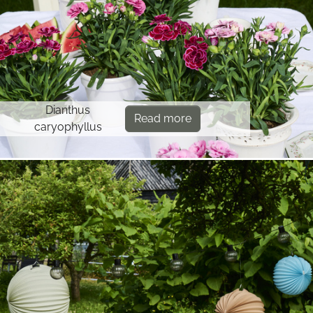
Dianthus
Read more
caryophyllus