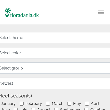
lect season(s)
January
February
March
May
April
June
July
August
September
October