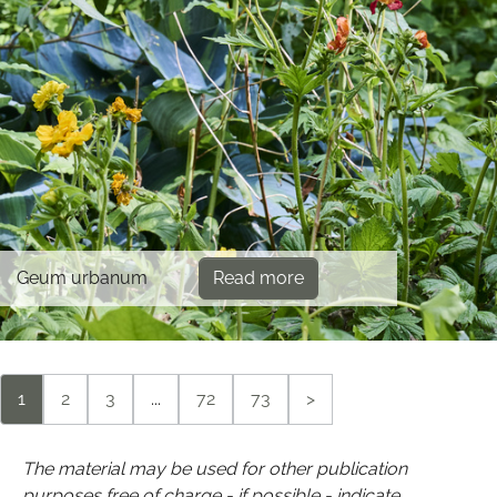
Geum urbanum
Read more
1
2
3
...
72
73
>
The material may be used for other publication
purposes free of charge - if possible - indicate