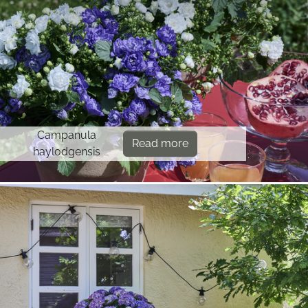
Campanula
Read more
haylodgensis