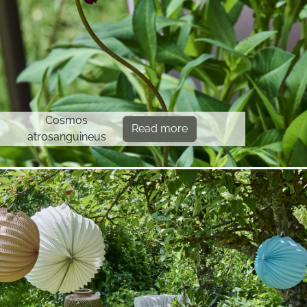
Cosmos
Read more
atrosanguineus