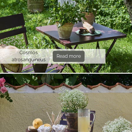
Cosmos
Read more
atrosanguineus