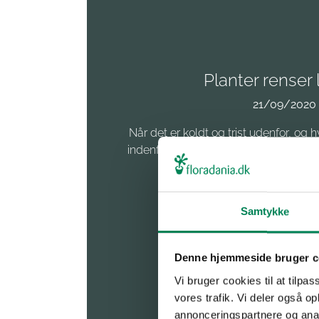
Planter renser 
21/09/2020
Når det er koldt og trist udenfor, 
indenfor spidser til, kan lunten godt v
finke eller to af pan
Læs mere
Samtykke
Denne hjemmeside bruger c
Vi bruger cookies til at tilpas
vores trafik. Vi deler også 
annonceringspartnere og anal