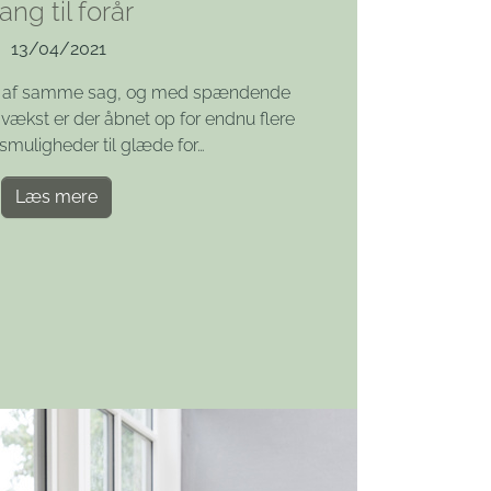
ang til forår
13/04/2021
ider af samme sag, og med spændende
ækst er der åbnet op for endnu flere
muligheder til glæde for…
Læs mere