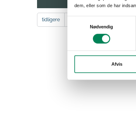
dem, eller som de har indsaml
tidligere
1
2
3
4
Samtykkevalg
Nødvendig
Afvis