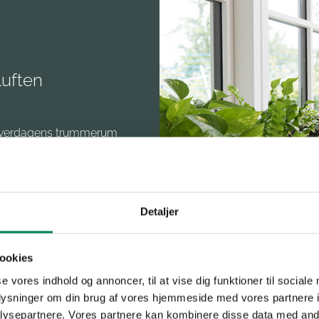
luften
og hverdagens trummerum
ære lidt kort. Røg der en
den i…
Detaljer
ookies
se vores indhold og annoncer, til at vise dig funktioner til sociale
oplysninger om din brug af vores hjemmeside med vores partnere i
ysepartnere. Vores partnere kan kombinere disse data med andr