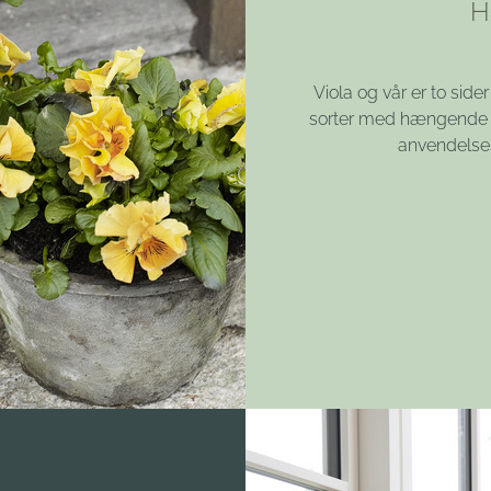
H
Viola og vår er to s
sorter med hængende v
anvendelses