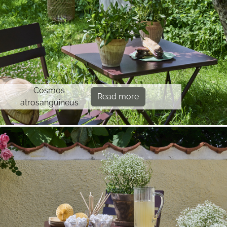
Cosmos
Read more
atrosanguineus