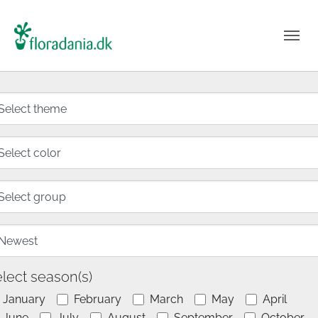
lect season(s)
January
February
March
May
April
June
July
August
September
October