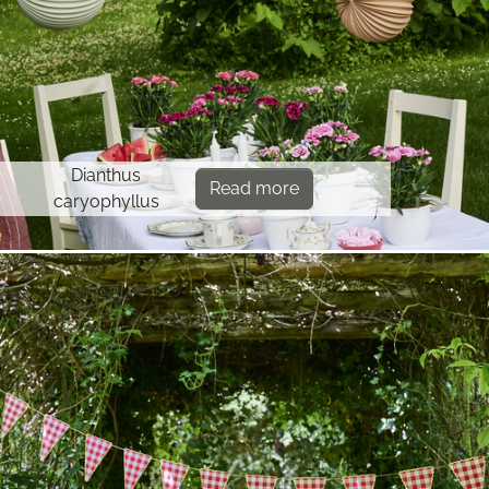
Dianthus
Read more
caryophyllus