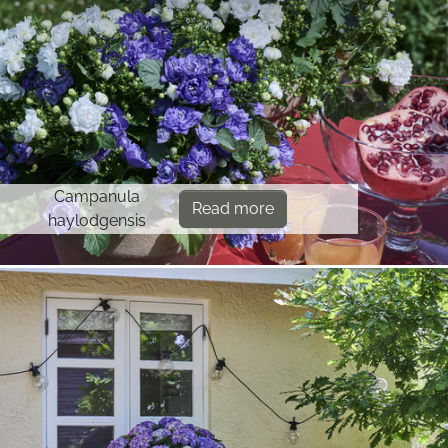
Campanula
Read more
haylodgensis