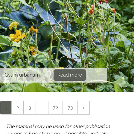
Geum urbanum
Read more
1
2
3
...
72
73
>
The material may be used for other publication
purposes free of charge - if possible - indicate