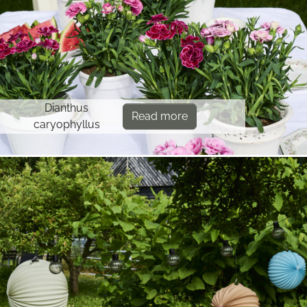
Dianthus
Read more
caryophyllus