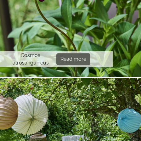
Cosmos
Read more
atrosanguineus