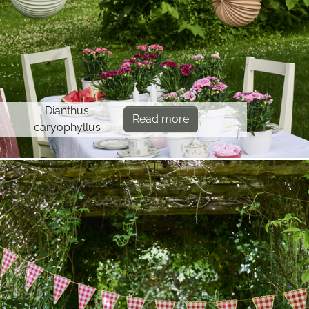
Dianthus
Read more
caryophyllus