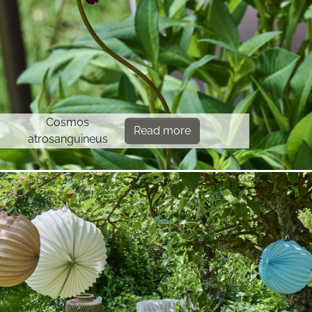
Cosmos
Read more
atrosanguineus