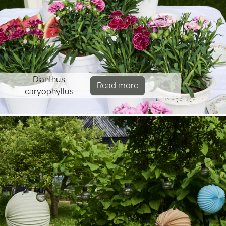
Dianthus
Read more
caryophyllus