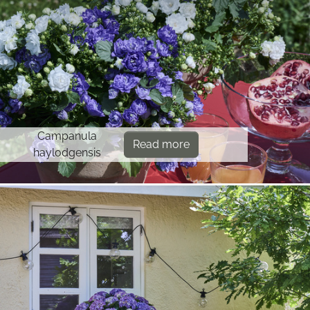
Campanula
Read more
haylodgensis