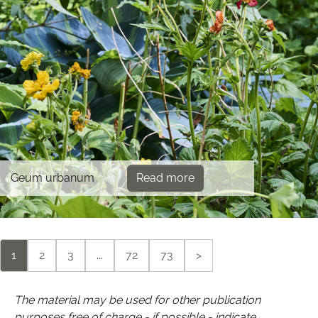
Geum urbanum
Read more
1
2
3
...
72
73
>
The material may be used for other publication
purposes free of charge - if possible - indicate