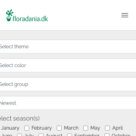
lect season(s)
January
February
March
May
April
June
July
August
September
October