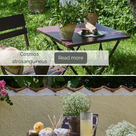
Cosmos
Read more
atrosanguineus