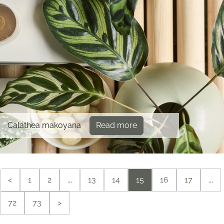
Calathea makoyana
Read more
<
1
2
...
13
14
15
16
17
...
72
73
>