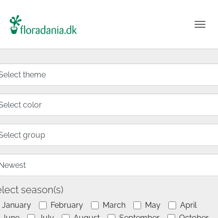
lect season(s)
January
February
March
May
April
June
July
August
September
October