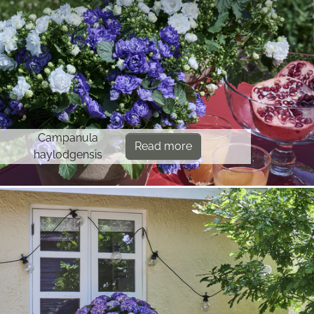
Campanula
Read more
haylodgensis