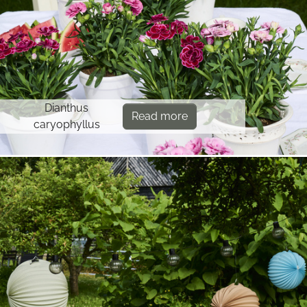
Dianthus
Read more
caryophyllus