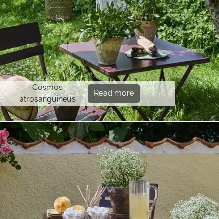
Cosmos
Read more
atrosanguineus