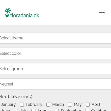
lect season(s)
January
February
March
May
April
June
July
August
September
October