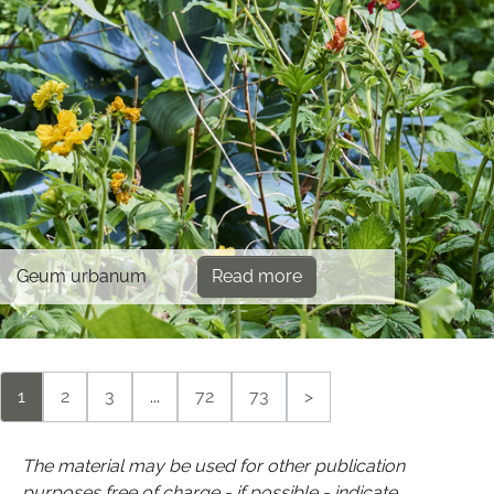
Geum urbanum
Read more
1
2
3
...
72
73
>
The material may be used for other publication
purposes free of charge - if possible - indicate