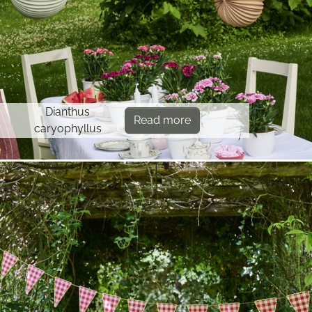
Dianthus
Read more
caryophyllus