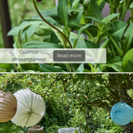
Cosmos
Read more
atrosanguineus