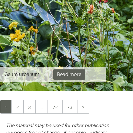
Geum urbanum
Read more
1
2
3
...
72
73
>
The material may be used for other publication
purposes free of charge - if possible - indicate