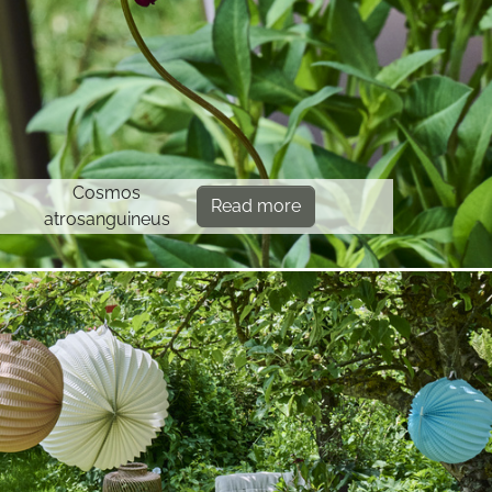
Cosmos
Read more
atrosanguineus