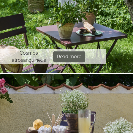
Cosmos
Read more
atrosanguineus