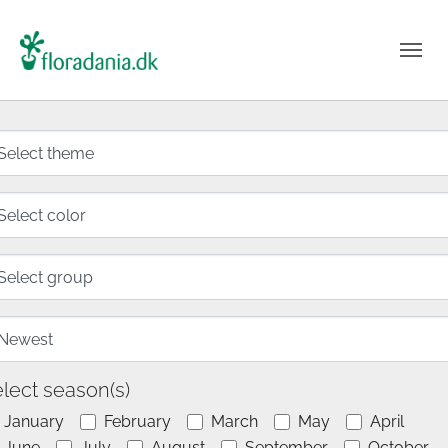
lect season(s)
January
February
March
May
April
June
July
August
September
October