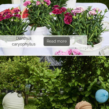
Dianthus
Read more
caryophyllus