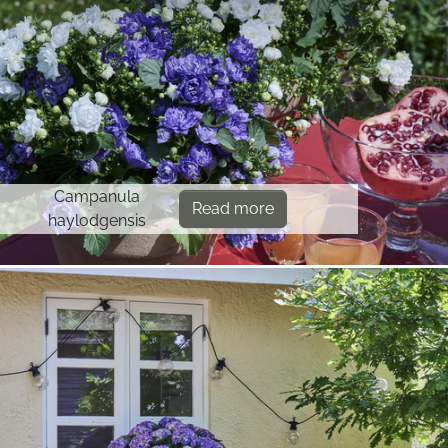
Campanula
Read more
haylodgensis