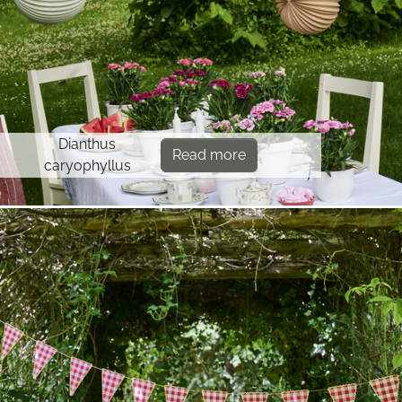
Dianthus
Read more
caryophyllus