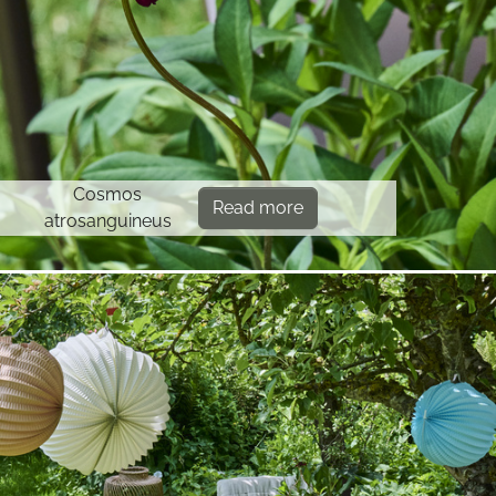
Cosmos
Read more
atrosanguineus