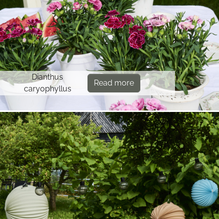
Dianthus
Read more
caryophyllus