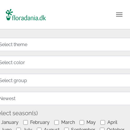
lect season(s)
January
February
March
May
April
June
July
August
September
October