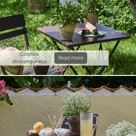
Cosmos
Read more
atrosanguineus