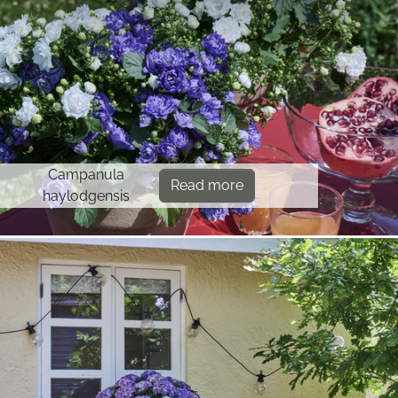
Campanula
Read more
haylodgensis