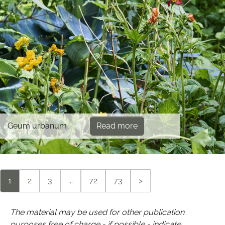
Geum urbanum
Read more
1
2
3
...
72
73
>
The material may be used for other publication
purposes free of charge - if possible - indicate