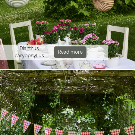
Dianthus
Read more
caryophyllus