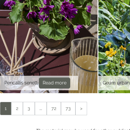
Pericallis senetti
Read more
Geum urba
1
2
3
...
72
73
>