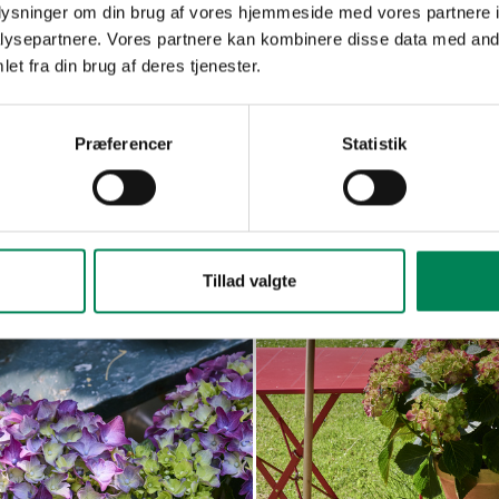
oplysninger om din brug af vores hjemmeside med vores partnere i
ysepartnere. Vores partnere kan kombinere disse data med andr
et fra din brug af deres tjenester.
Præferencer
Statistik
a
Hydrangea
Read more
Read mo
la
macrophylla
Tillad valgte