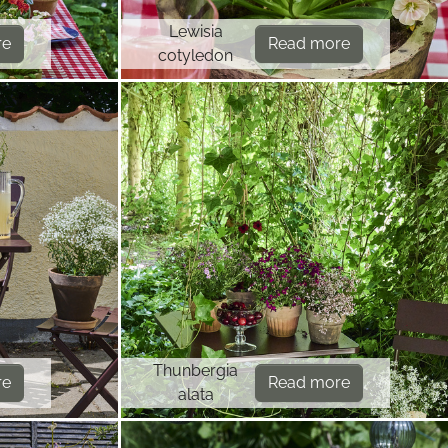
Lewisia
re
Read more
cotyledon
Thunbergia
re
Read more
alata