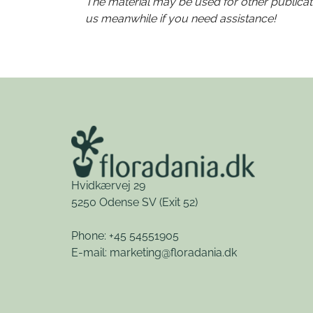
The material may be used for other publicati
us meanwhile if you need assistance!
Hvidkærvej 29
5250 Odense SV
(Exit 52)
Phone: +45 54551905
E-mail:
marketing@floradania.dk