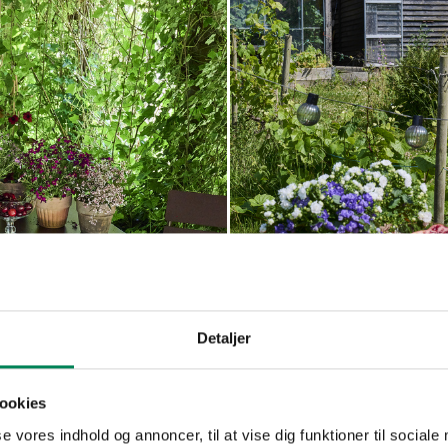
a
Campanula
Read more
Read mo
ia
haylodgensis
Detaljer
ookies
se vores indhold og annoncer, til at vise dig funktioner til sociale