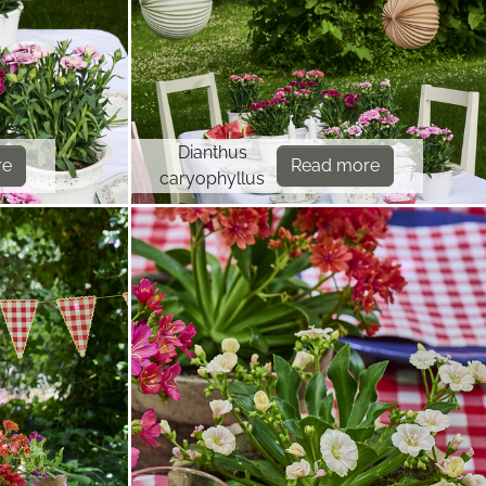
Dianthus
re
Read more
caryophyllus