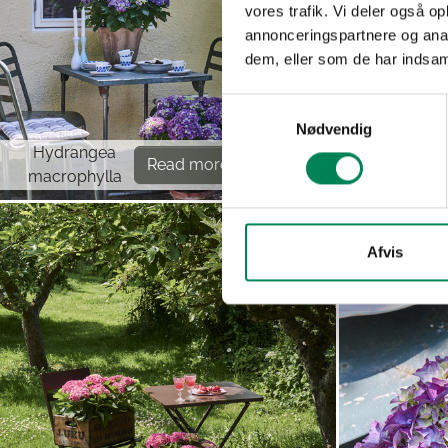
vores trafik. Vi deler også 
annonceringspartnere og anal
dem, eller som de har indsaml
Samtykkevalg
Nødvendig
Hydrangea
Hydrange
Read more
macrophylla
macrophyl
Afvis