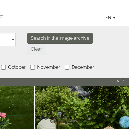
ct
EN
Clear
October
November
December
A-Z