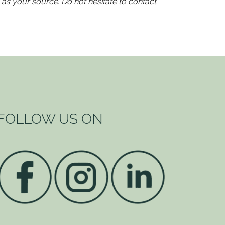
 as your source. Do not hesitate to contact
FOLLOW US ON