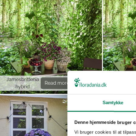
Jamesbrittenia
Euphorbi
Read more
hybrid
hypericifol
Samtykke
Denne hjemmeside bruger c
Vi bruger cookies til at tilpas