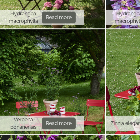
Hydrangea
Hydrange
Read more
macrophylla
macrophyl
Verbena
Read more
Zinnia elega
bonariensis