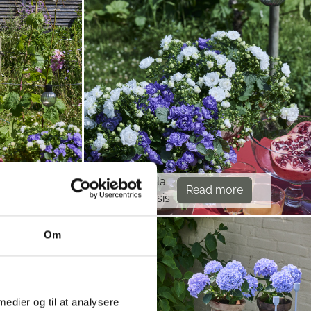
Campanula
re
Read more
haylodgensis
Om
 medier og til at analysere