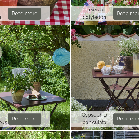
Lewisia
Read more
Read mo
n
cotyledon
Gypsophila
Read more
Read mo
eus
paniculata