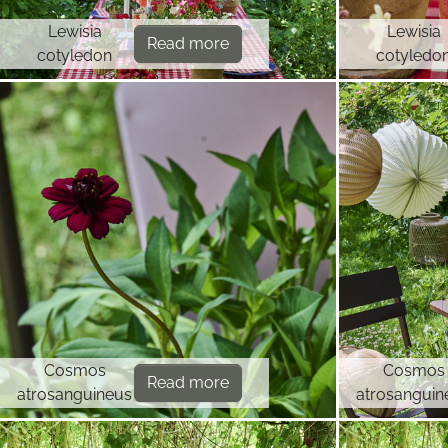
Lewisia
Lewisia
Read more
cotyledon
cotyledo
Cosmos
Cosmos
Read more
atrosanguineus
atrosanguin