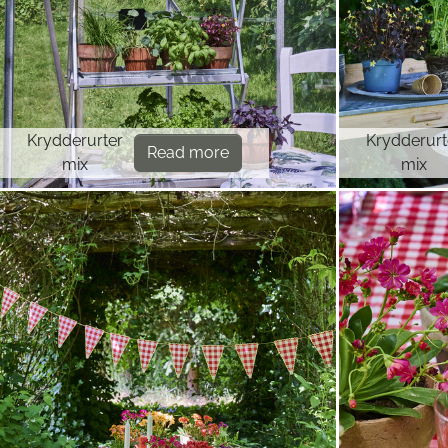
Krydderurter
Krydderurt
Read more
mix
mix