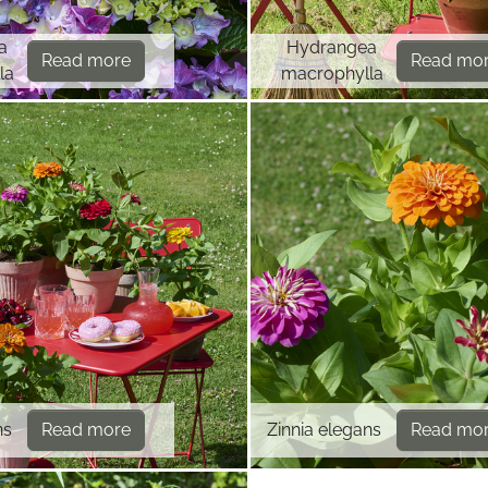
a
Hydrangea
Read more
Read mo
la
macrophylla
ns
Read more
Zinnia elegans
Read mo