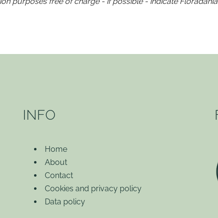
on purposes free of charge - if possible - indicate Floradania
INFO
Home
About
Contact
Cookies and privacy policy
Data policy