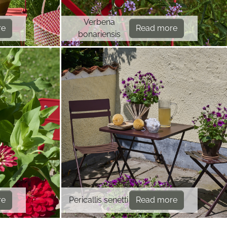
Verbena
re
Read more
bonariensis
re
Pericallis senetti
Read more