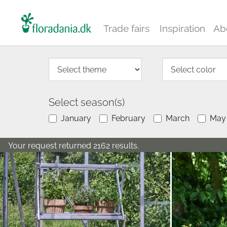
Trade fairs
Inspiration
Ab
Select season(s)
January
February
March
May
Your request returned 2162 results.