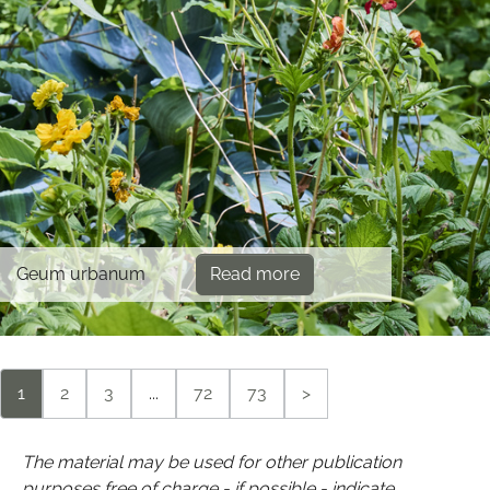
Geum urbanum
Read more
1
2
3
...
72
73
>
The material may be used for other publication
purposes free of charge - if possible - indicate