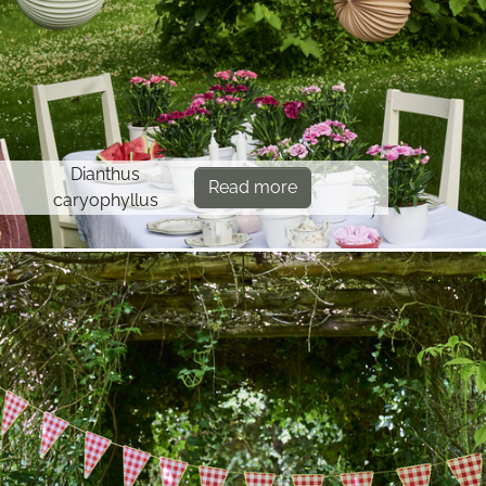
Dianthus
Read more
caryophyllus