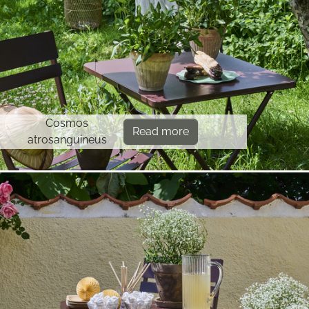
Cosmos
Read more
atrosanguineus