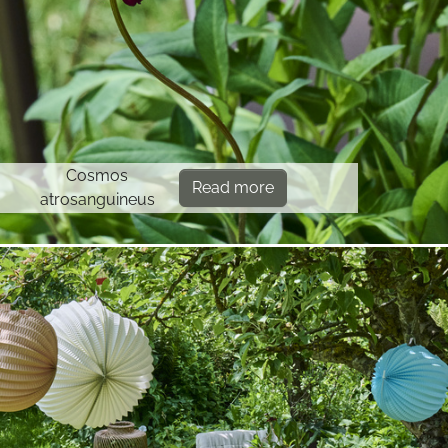
Cosmos
Read more
atrosanguineus