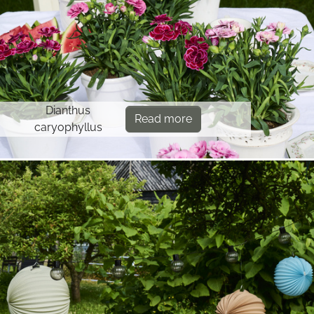
Dianthus
Read more
caryophyllus