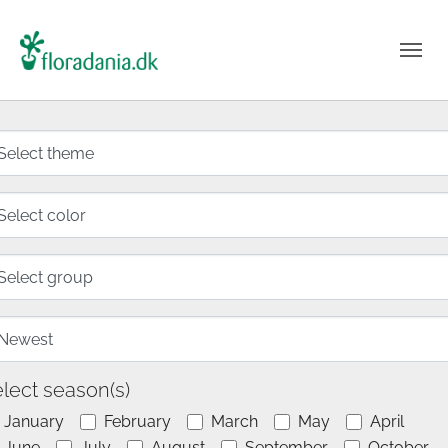
lect season(s)
January
February
March
May
April
June
July
August
September
October