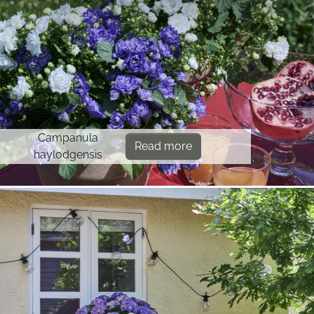
Campanula
Read more
haylodgensis