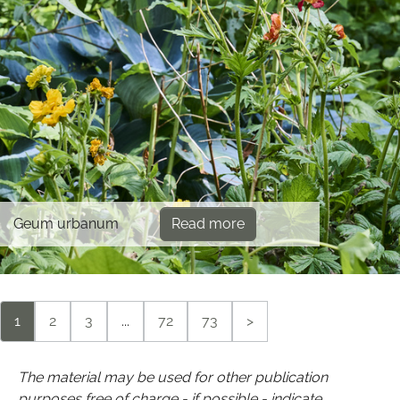
Geum urbanum
Read more
1
2
3
...
72
73
>
The material may be used for other publication
purposes free of charge - if possible - indicate