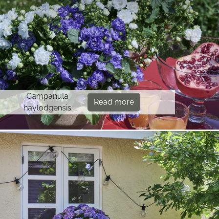
Campanula
Read more
haylodgensis