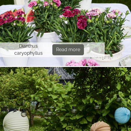
Dianthus
Read more
caryophyllus