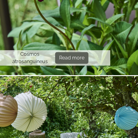
Cosmos
Read more
atrosanguineus