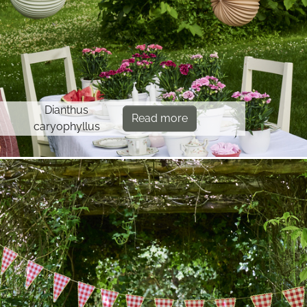
Dianthus
Read more
caryophyllus