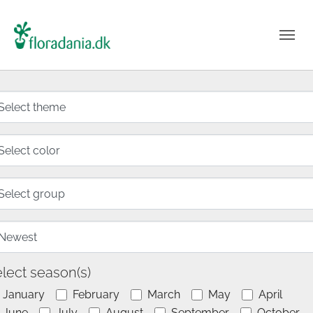
lect season(s)
January
February
March
May
April
June
July
August
September
October