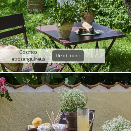
Cosmos
Read more
atrosanguineus