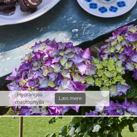
Hydrangea
Læs mere
macrophylla