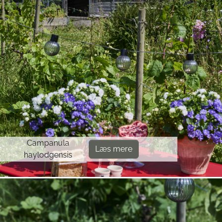
Campanula
Læs mere
haylodgensis