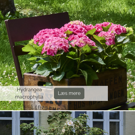
Hydrangea
Læs mere
macrophylla