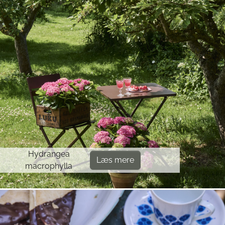
Hydrangea
Læs mere
macrophylla