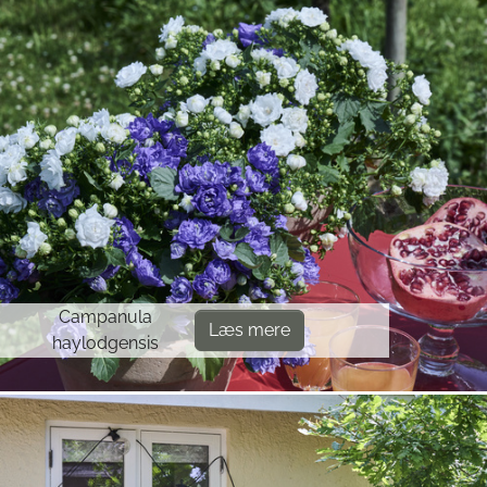
Campanula
Læs mere
haylodgensis