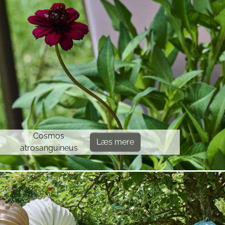
Cosmos
Læs mere
atrosanguineus