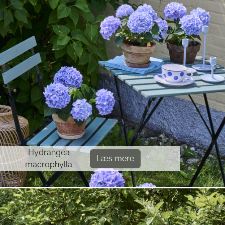
Hydrangea
Læs mere
macrophylla