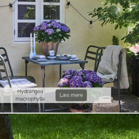
Hydrangea
Læs mere
macrophylla