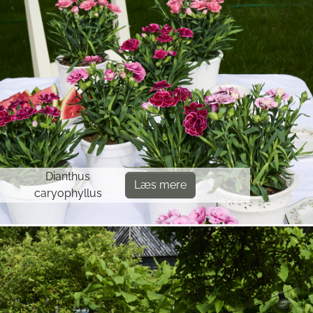
Dianthus
Læs mere
caryophyllus