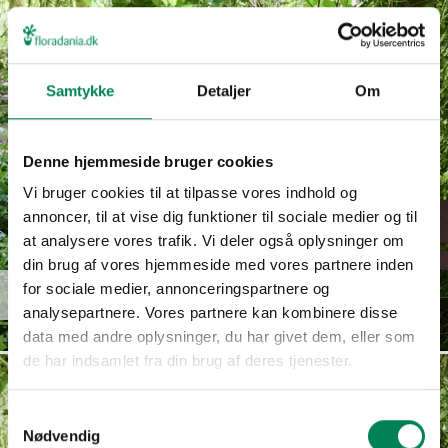
Samtykke
Detaljer
Om
Denne hjemmeside bruger cookies
Vi bruger cookies til at tilpasse vores indhold og
annoncer, til at vise dig funktioner til sociale medier og til
at analysere vores trafik. Vi deler også oplysninger om
din brug af vores hjemmeside med vores partnere inden
for sociale medier, annonceringspartnere og
Jamesbrittenia hybrid
Læs mere
analysepartnere. Vores partnere kan kombinere disse
data med andre oplysninger, du har givet dem, eller som
de har indsamlet fra din brug af deres tjenester.
Samtykkevalg
Nødvendig