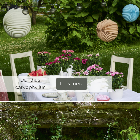
Dianthus
Læs mere
caryophyllus