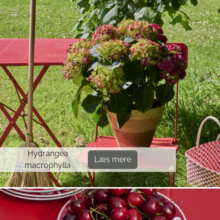
Hydrangea
Læs mere
macrophylla