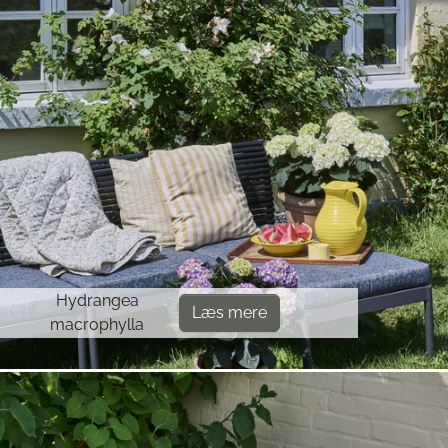
Hydrangea
Læs mere
macrophylla