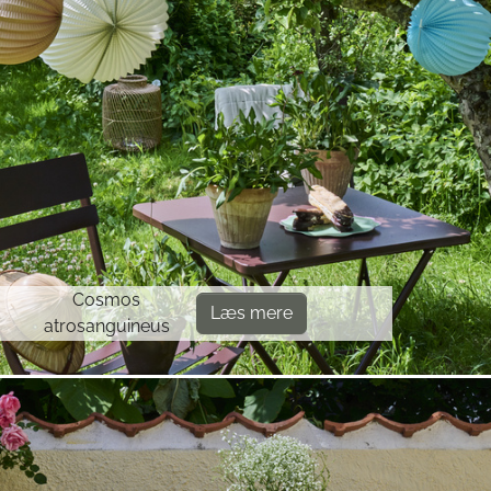
Cosmos
Læs mere
atrosanguineus