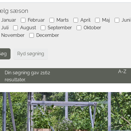
ælg sæson
Januar
Februar
Marts
April
Maj
Juni
Juli
August
September
Oktober
November
December
Ryd søgning
A-Z
Din søgning gav 2162
resultater.