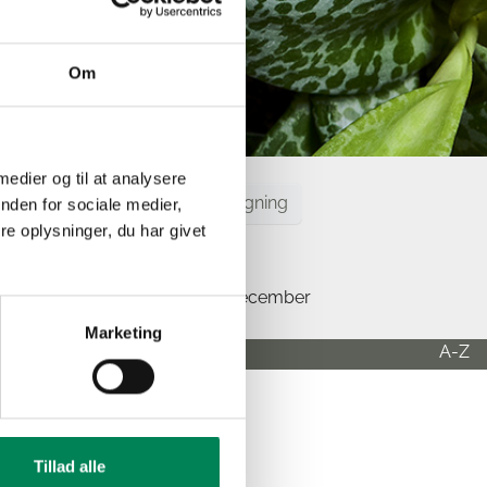
Om
 medier og til at analysere
Ryd søgning
nden for sociale medier,
e oplysninger, du har givet
ktober
November
December
Marketing
A-Z
Tillad alle