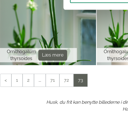
Ornithogalum
Ornithogal
Læs mere
thyrsoides
thyrsoide
<
1
2
...
71
72
73
Husk, du frit kan benytte billederne i 
Ha