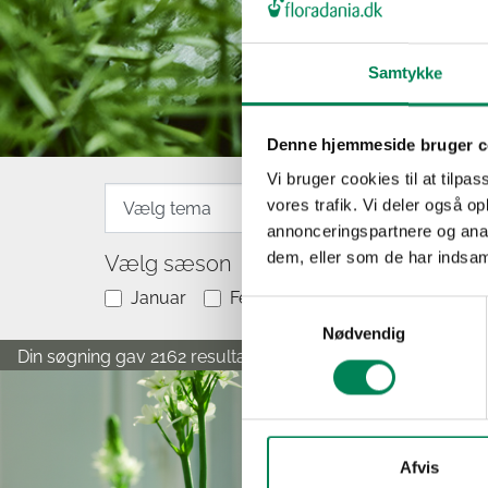
Samtykke
Denne hjemmeside bruger c
Vi bruger cookies til at tilpas
vores trafik. Vi deler også 
annonceringspartnere og anal
dem, eller som de har indsaml
Vælg sæson
Januar
Februar
Marts
April
Samtykkevalg
Nødvendig
Din søgning gav 2162 resultater.
Afvis