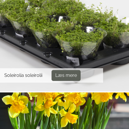
Soleirolia soleirolii
Læs mere