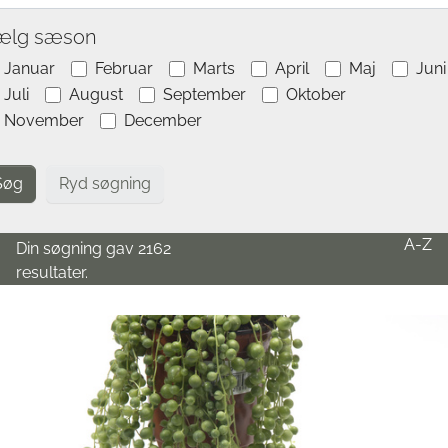
ælg sæson
Januar
Februar
Marts
April
Maj
Juni
Juli
August
September
Oktober
November
December
Ryd søgning
A-Z
Din søgning gav 2162
resultater.