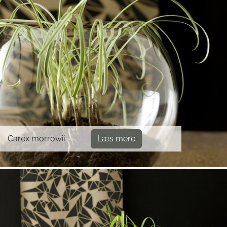
Carex morrowii
Læs mere