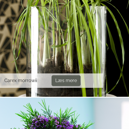
Carex morrowii
Læs mere