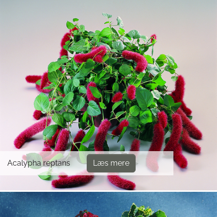
Acalypha reptans
Læs mere