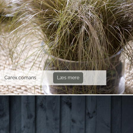
Carex comans
Læs mere