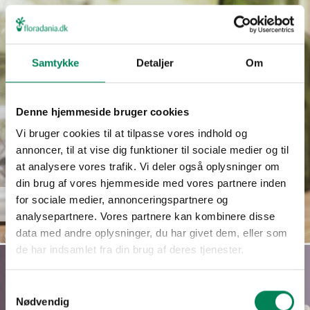
Samtykke
Detaljer
Om
Denne hjemmeside bruger cookies
Vi bruger cookies til at tilpasse vores indhold og
annoncer, til at vise dig funktioner til sociale medier og til
at analysere vores trafik. Vi deler også oplysninger om
din brug af vores hjemmeside med vores partnere inden
for sociale medier, annonceringspartnere og
Chirita tamiana
Læs mere
analysepartnere. Vores partnere kan kombinere disse
data med andre oplysninger, du har givet dem, eller som
de har indsamlet fra din brug af deres tjenester.
Samtykkevalg
Nødvendig