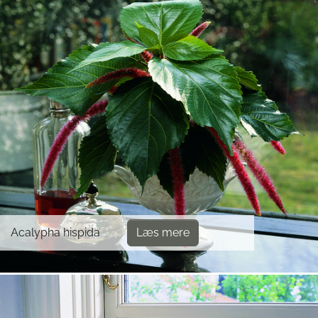
Acalypha hispida
Læs mere