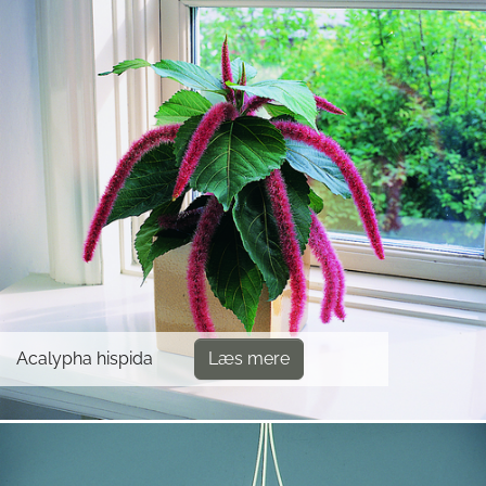
Acalypha hispida
Læs mere