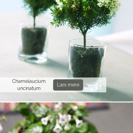
Chamelaucium
Læs mere
uncinatum