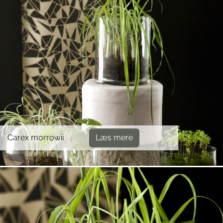
Carex morrowii
Læs mere