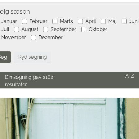
ælg sæson
Januar
Februar
Marts
April
Maj
Juni
Juli
August
September
Oktober
November
December
Ryd søgning
A-Z
Din søgning gav 2162
resultater.