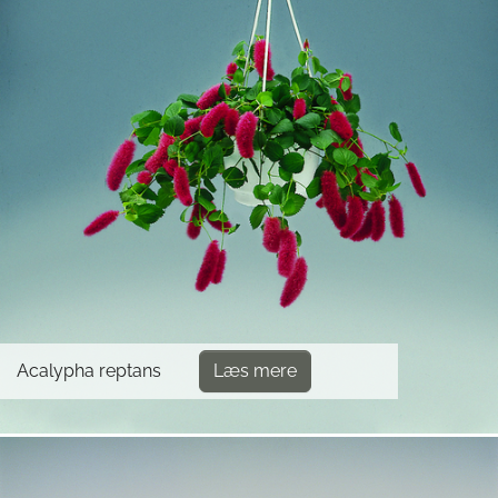
Acalypha reptans
Læs mere