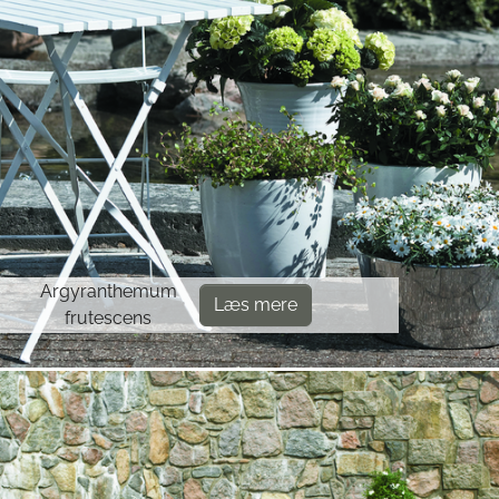
Argyranthemum
Læs mere
frutescens