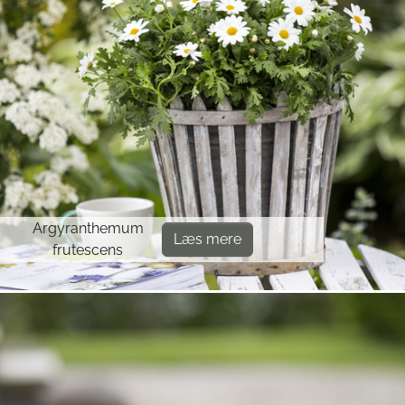
Argyranthemum
Læs mere
frutescens