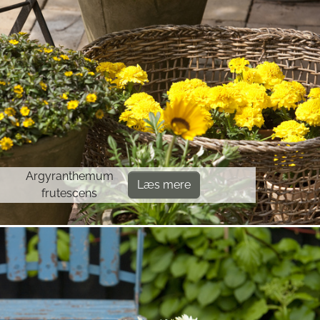
Argyranthemum
Læs mere
frutescens