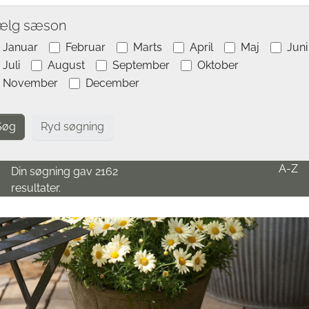
ælg sæson
Januar
Februar
Marts
April
Maj
Juni
Juli
August
September
Oktober
November
December
Ryd søgning
A-Z
Din søgning gav 2162
resultater.