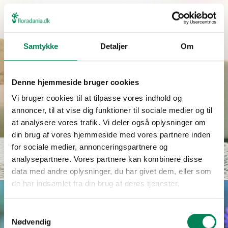
Samtykke
Detaljer
Om
Denne hjemmeside bruger cookies
Vi bruger cookies til at tilpasse vores indhold og
annoncer, til at vise dig funktioner til sociale medier og til
at analysere vores trafik. Vi deler også oplysninger om
din brug af vores hjemmeside med vores partnere inden
for sociale medier, annonceringspartnere og
Aster novi-belgii
Læs mere
analysepartnere. Vores partnere kan kombinere disse
data med andre oplysninger, du har givet dem, eller som
de har indsamlet fra din brug af deres tjenester.
Samtykkevalg
Nødvendig