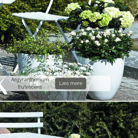
Argyranthemum
Læs mere
frutescens