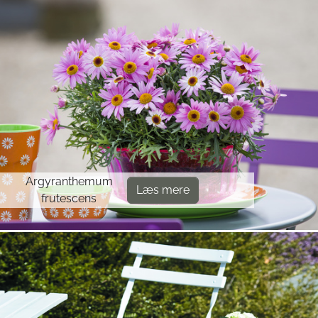
Argyranthemum
Læs mere
frutescens