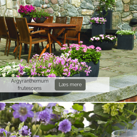
Argyranthemum
Læs mere
frutescens