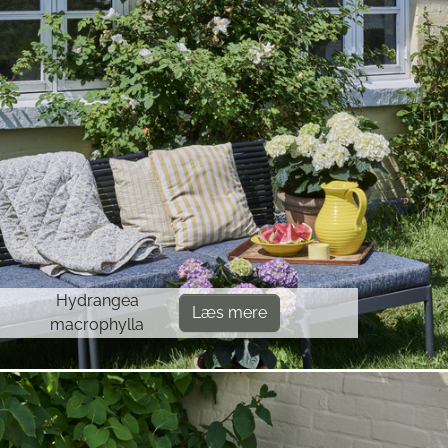
Hydrangea
Læs mere
macrophylla