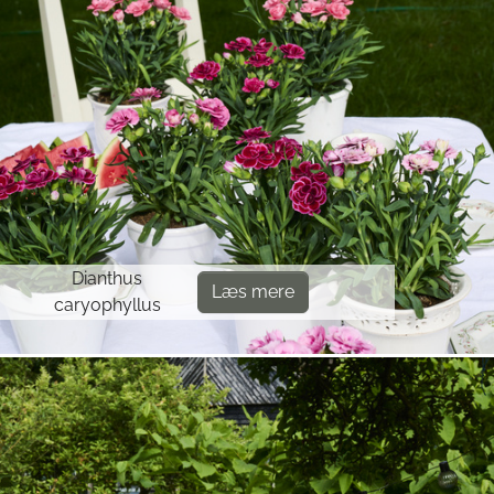
Dianthus
Læs mere
caryophyllus