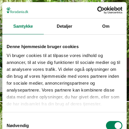
Samtykke
Detaljer
Om
Denne hjemmeside bruger cookies
Vi bruger cookies til at tilpasse vores indhold og
annoncer, til at vise dig funktioner til sociale medier og til
at analysere vores trafik. Vi deler også oplysninger om
din brug af vores hjemmeside med vores partnere inden
for sociale medier, annonceringspartnere og
Jamesbrittenia hybrid
Læs mere
analysepartnere. Vores partnere kan kombinere disse
data med andre oplysninger, du har givet dem, eller som
de har indsamlet fra din brug af deres tjenester.
Samtykkevalg
Nødvendig