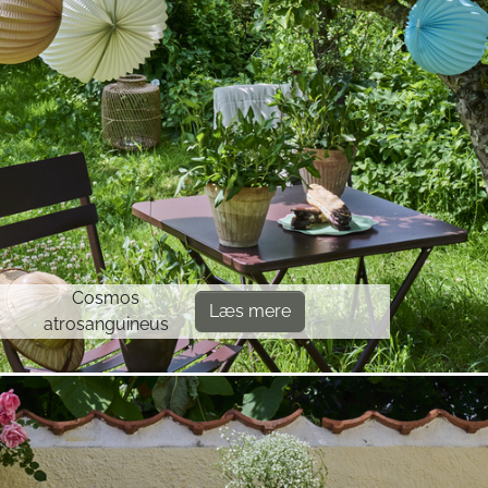
Cosmos
Læs mere
atrosanguineus