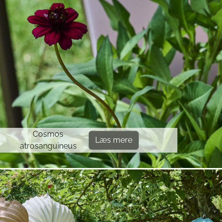
Cosmos
Læs mere
atrosanguineus