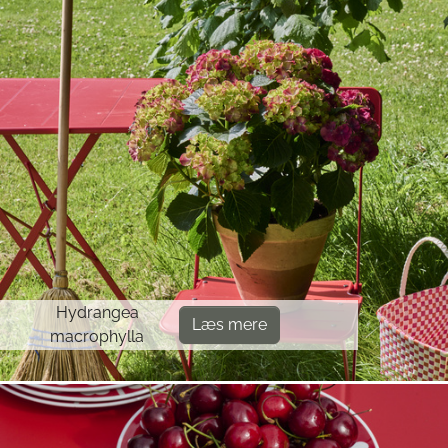
Hydrangea
Læs mere
macrophylla