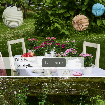
Dianthus
Læs mere
caryophyllus