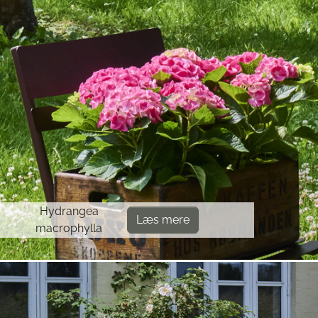
Hydrangea
Læs mere
macrophylla