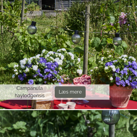
Campanula
Læs mere
haylodgensis