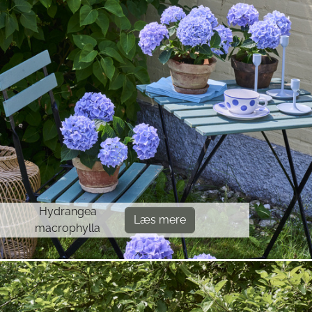
Hydrangea
Læs mere
macrophylla