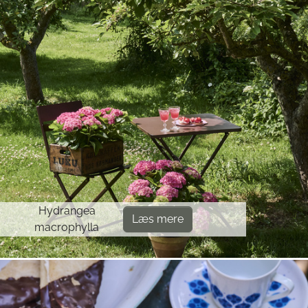
Hydrangea
Læs mere
macrophylla