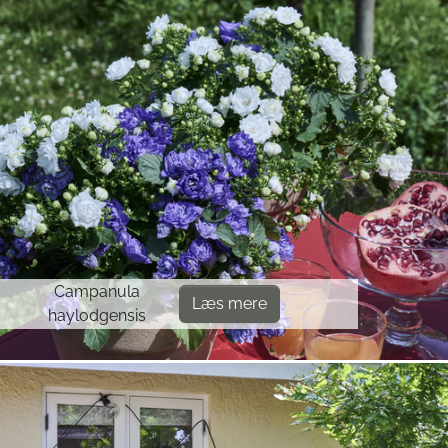
Campanula
Læs mere
haylodgensis