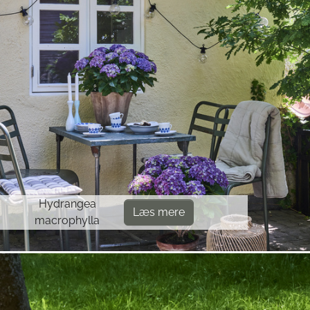
Hydrangea
Læs mere
macrophylla