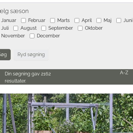
ælg sæson
Januar
Februar
Marts
April
Maj
Juni
Juli
August
September
Oktober
November
December
Ryd søgning
A-Z
Din søgning gav 2162
resultater.