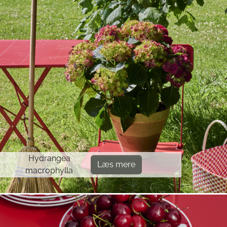
Hydrangea
Læs mere
macrophylla