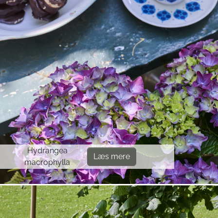
Hydrangea
Læs mere
macrophylla