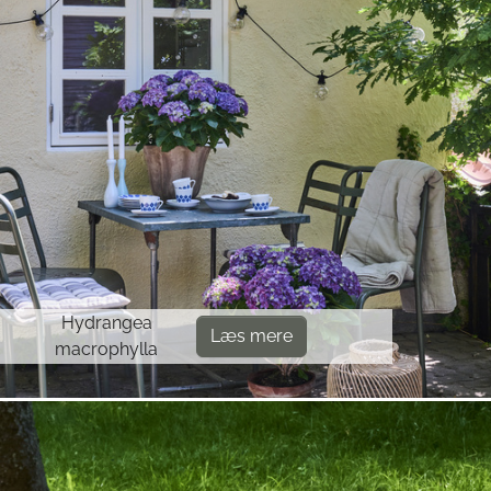
Hydrangea
Læs mere
macrophylla