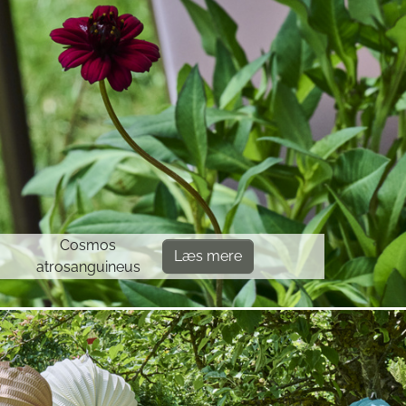
Cosmos
Læs mere
atrosanguineus