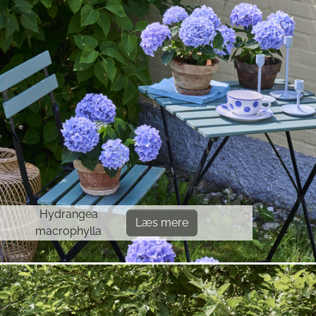
Hydrangea
Læs mere
macrophylla