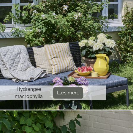
Hydrangea
Læs mere
macrophylla