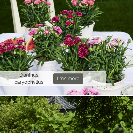
Dianthus
Læs mere
caryophyllus