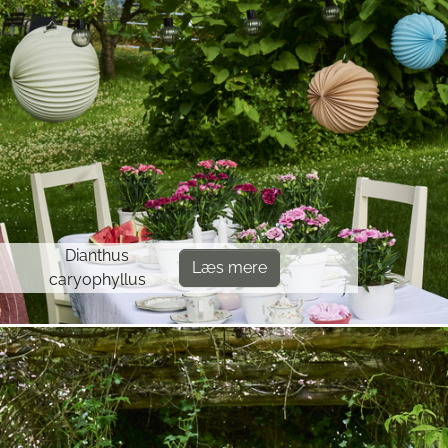
Dianthus
Læs mere
caryophyllus