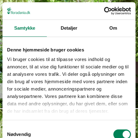
Samtykke
Detaljer
Om
Denne hjemmeside bruger cookies
Vi bruger cookies til at tilpasse vores indhold og
annoncer, til at vise dig funktioner til sociale medier og til
at analysere vores trafik. Vi deler også oplysninger om
din brug af vores hjemmeside med vores partnere inden
for sociale medier, annonceringspartnere og
Jamesbrittenia hybrid
Læs mere
analysepartnere. Vores partnere kan kombinere disse
data med andre oplysninger, du har givet dem, eller som
de har indsamlet fra din brug af deres tjenester.
Samtykkevalg
Nødvendig