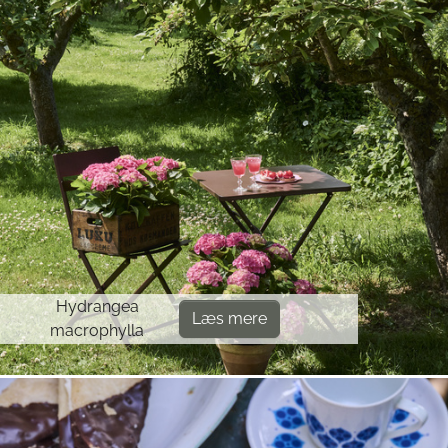
Hydrangea
Læs mere
macrophylla