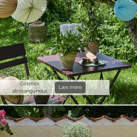
Cosmos
Læs mere
atrosanguineus