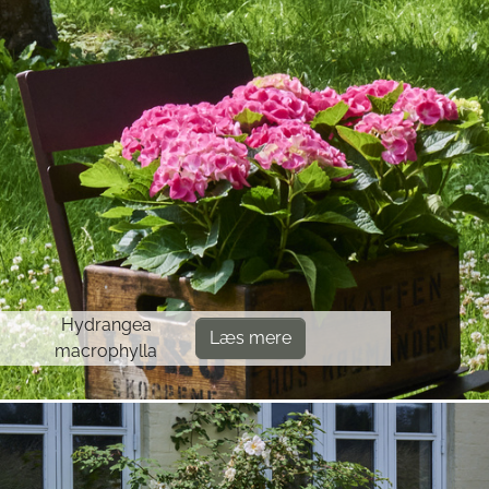
Hydrangea
Læs mere
macrophylla