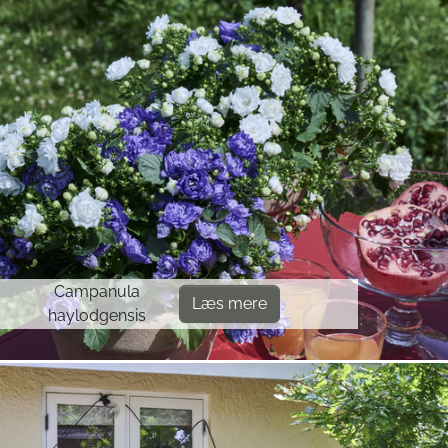
Campanula
Læs mere
haylodgensis