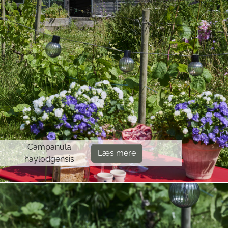
Campanula
Læs mere
haylodgensis